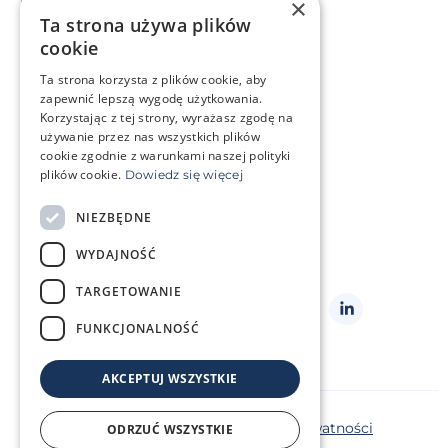
×
Macierzyństwo zastępcze
Ta strona używa plików
Mrożenie komórek rozrodczych
cookie
Ta strona korzysta z plików cookie, aby
Sytuacja życiowa
zapewnić lepszą wygodę użytkowania.
Mam problem genetyczny
Korzystając z tej strony, wyrażasz zgodę na
Leczę się onkologicznie
używanie przez nas wszystkich plików
cookie zgodnie z warunkami naszej polityki
plików cookie.
Dowiedz się więcej
O klinice
Strefa klienta
NIEZBĘDNE
Słowniczek pojęć
Często zadawane pytania
WYDAJNOŚĆ
Kontakt
Cennik
TARGETOWANIE
Obserwuj
nas
FUNKCJONALNOŚĆ
AKCEPTUJ WSZYSTKIE
Copyright ©2026 Repromeda
Polityka prywatności
ODRZUĆ WSZYSTKIE
Polityka plików cookie