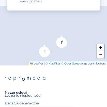
View on map
+
−
|
Leaflet
© MapTiler
© OpenStreetMap contributors
Nasze usługi
Leczenie niepłodności
Badanie genetyczne