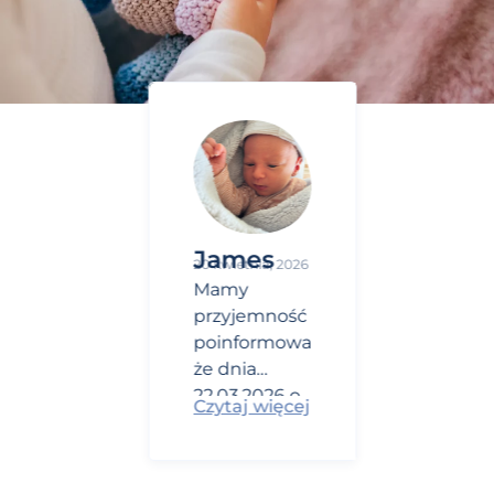
James
20 kwietnia, 2026
Mamy
przyjemność
poinformować,
że dnia
22.03.2026 o
Czytaj więcej
godz. 21:37
urodził się
nasz drugi