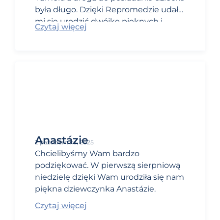
była długo. Dzięki Repromedzie udało
mi się urodzić dwójkę pięknych i
Czytaj więcej
zdrowych dzieci.
Anastázie
2 października, 2025
Chcielibyśmy Wam bardzo
podziękować. W pierwszą sierpniową
niedzielę dzięki Wam urodziła się nam
piękna dziewczynka Anastázie.
Czytaj więcej