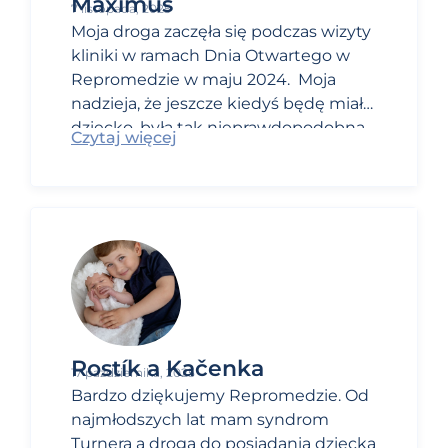
Maximus
7 listopada, 2025
Moja droga zaczęła się podczas wizyty
kliniki w ramach
Dnia
Otwartego w
Repromedzie w maju 2024.
Moja
nadzieja, że jeszcze kiedyś będę miała
dziecko, była tak nieprawdopodobna,
Czytaj więcej
że rozważałam już nawet adopcję.
Rostík a Kačenka
17 października, 2025
Bardzo dziękujemy Repromedzie.
Od
najmłodszych lat mam syndrom
Turnera a droga do posiadania dziecka