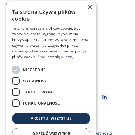
×
Macierzyństwo zastępcze
Ta strona używa plików
Mrożenie komórek rozrodczych
cookie
Ta strona korzysta z plików cookie, aby
Sytuacja życiowa
zapewnić lepszą wygodę użytkowania.
Mam problem genetyczny
Korzystając z tej strony, wyrażasz zgodę na
Leczę się onkologicznie
używanie przez nas wszystkich plików
cookie zgodnie z warunkami naszej polityki
plików cookie.
Dowiedz się więcej
O klinice
Strefa klienta
NIEZBĘDNE
Słowniczek pojęć
Często zadawane pytania
WYDAJNOŚĆ
Kontakt
Cennik
TARGETOWANIE
Obserwuj
nas
FUNKCJONALNOŚĆ
AKCEPTUJ WSZYSTKIE
Copyright ©2026 Repromeda
Polityka prywatności
ODRZUĆ WSZYSTKIE