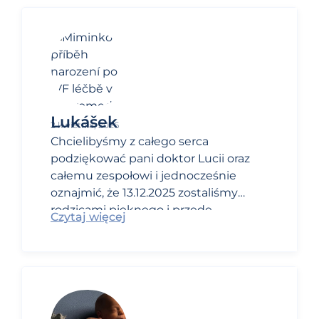
syn James.
Mierzył 50
cm i ważył 2
950 g. Poród
był
wywoływany
w 38.
Lukášek
tygodniu z
2 kwietnia, 2026
powodu
Chcielibyśmy z całego serca
mojej
podziękować pani doktor Lucii oraz
cukrzycy
całemu zespołowi i jednocześnie
(standardowa
oznajmić, że 13.12.2025 zostaliśmy
praktyka we
rodzicami pięknego i przede
Czytaj więcej
Francji).
wszystkim zdrowego chłopczyka
Lukáška.