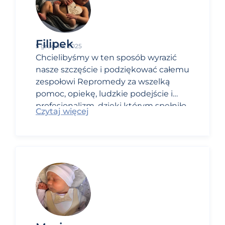
Filipek
5 grudnia, 2025
Chcielibyśmy w ten sposób wyrazić
nasze szczęście i podziękować całemu
zespołowi Repromedy za wszelką
pomoc, opiekę, ludzkie podejście i
profesjonalizm, dzięki którym spełniło
Czytaj więcej
się nasze największe marzenie, jakim
jest nasz piękny Filipek.