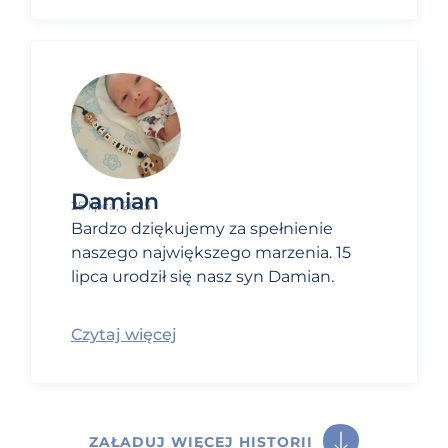
Damian
25 lipca, 2025
Bardzo dziękujemy za spełnienie
naszego największego marzenia. 15
lipca urodził się nasz syn Damian.
Czytaj więcej
ZAŁADUJ WIĘCEJ HISTORII