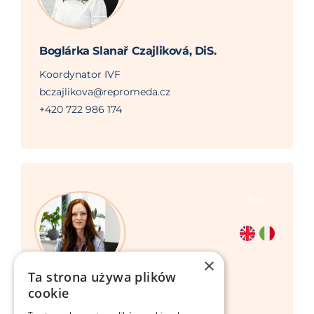
Boglárka Slanař Czajliková, DiS.
Koordynator IVF
bczajlikova@repromeda.cz
+420 722 986 174
Brno
×
Ta strona używa plików
cookie
Mgr. Barbora Kahwaji