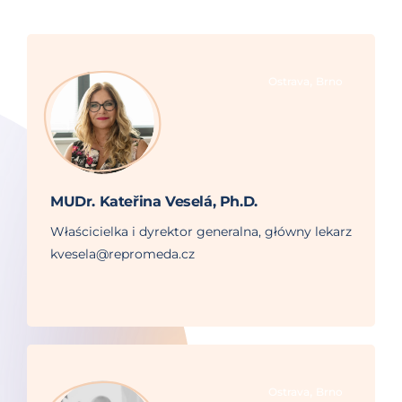
,
Ostrava
Brno
MUDr. Kateřina Veselá, Ph.D.
Właścicielka i dyrektor generalna, główny lekarz
kvesela@repromeda.cz
,
Ostrava
Brno