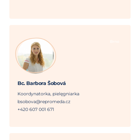
Brno
Bc. Barbora Šobová
Koordynatorka, pielęgniarka
bsobova@repromeda.cz
+420 607 001 671