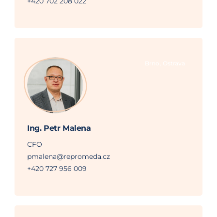
+420 702 208 022
,
Brno
Ostrava
Ing. Petr Malena
CFO
pmalena@repromeda.cz
+420 727 956 009