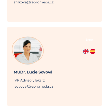
afilkova@repromeda.cz
Brno
MUDr. Lucie Sovová
IVF Advisor, lekarz
lsovova@repromeda.cz