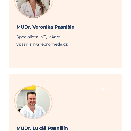
MUDr. Veronika Pasnišin
Specjalista IVF, lekarz
vpasnisin@repromeda.cz
Ostrava
MUDr. Lukáš Pasnišin