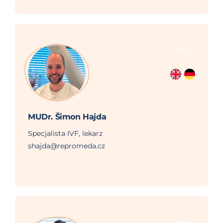
Brno
MUDr. Šimon Hajda
Specjalista IVF, lekarz
shajda@repromeda.cz
Brno