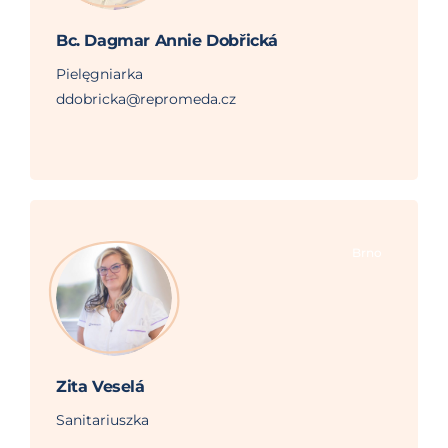
Bc. Dagmar Annie Dobřická
Pielęgniarka
ddobricka@repromeda.cz
Brno
Zita Veselá
Sanitariuszka