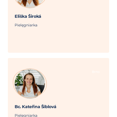
Eliška Široká
Pielęgniarka
Brno
Bc. Kateřina Šíblová
Pielęgniarka