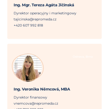
Ing. Mgr. Tereza Agáta Jičínská
Dyrektor operacyjny i marketingowy
tajicinska@repromeda.cz
+420 607 992 818
,
Ostrava
Brno
Ing. Veronika Němcová, MBA
Dyrektor finansowy
vnemcova@repromeda.cz