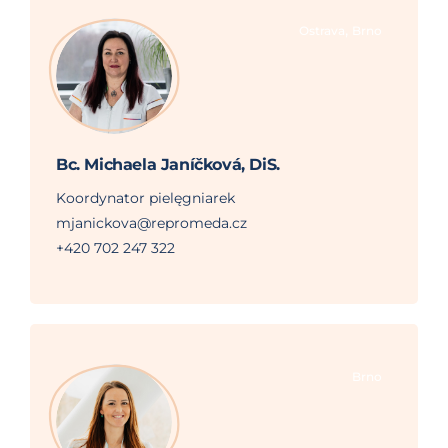
,
Ostrava
Brno
Bc. Michaela Janíčková, DiS.
Koordynator pielęgniarek
mjanickova@repromeda.cz
+420 702 247 322
Brno