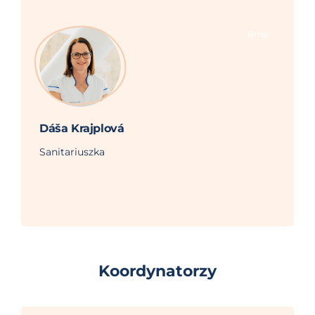
Brno
Dáša Krajplová
Sanitariuszka
Koordynatorzy