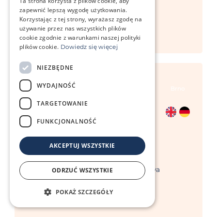
Ta strona korzysta z plików cookie, aby
Kierownik programu macierzyństwa
zapewnić lepszą wygodę użytkowania.
zastępczego
Korzystając z tej strony, wyrażasz zgodę na
bstupkova@repromeda.cz
używanie przez nas wszystkich plików
+420 601 088 413
cookie zgodnie z warunkami naszej polityki
plików cookie.
Dowiedz się więcej
NIEZBĘDNE
WYDAJNOŚĆ
Brno
TARGETOWANIE
FUNKCJONALNOŚĆ
AKCEPTUJ WSZYSTKIE
Mgr. Pavlína Šmídová
Koordynator programu macierzyństwa
ODRZUĆ WSZYSTKIE
zastępczego
psmidova@repromeda.cz
POKAŻ SZCZEGÓŁY
+420 725 927 512