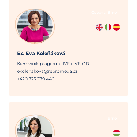
,
Ostrava
Brno
Bc. Eva Koleňáková
Kierownik programu IVF i IVF-OD
ekolenakova@repromeda.cz
+420 725 779 440
Brno