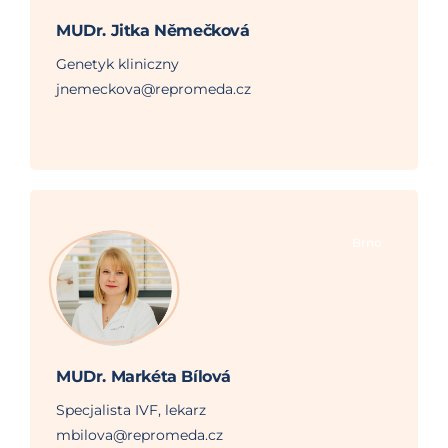
MUDr. Jitka Němečková
Genetyk kliniczny
jnemeckova@repromeda.cz
Brno
MUDr. Markéta Bílová
Specjalista IVF, lekarz
mbilova@repromeda.cz