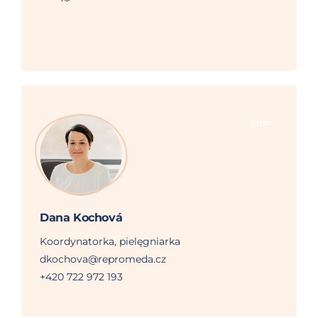
Brno
Dana Kochová
Koordynatorka, pielęgniarka
dkochova@repromeda.cz
+420 722 972 193