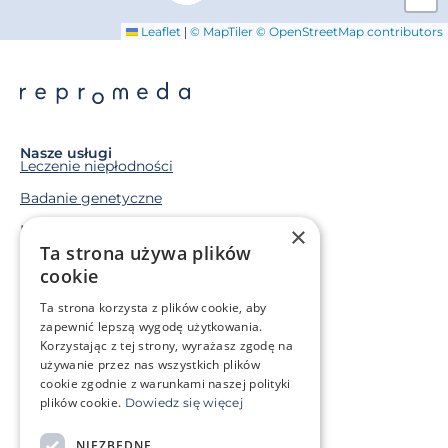
|
Leaflet
© MapTiler
© OpenStreetMap contributors
Nasze usługi
Leczenie niepłodności
Badanie genetyczne
×
Macierzyństwo zastępcze
Ta strona używa plików
Mrożenie komórek rozrodczych
cookie
Ta strona korzysta z plików cookie, aby
Sytuacja życiowa
zapewnić lepszą wygodę użytkowania.
Mam problem genetyczny
Korzystając z tej strony, wyrażasz zgodę na
Leczę się onkologicznie
używanie przez nas wszystkich plików
cookie zgodnie z warunkami naszej polityki
plików cookie.
Dowiedz się więcej
O klinice
Strefa klienta
NIEZBĘDNE