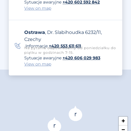
Sytuacje awaryjne
+420 602 592 842
View on map
Ostrawa
, Dr. Slabihoudka 6232/11,
Czechy
Informacje
+420 553 611 611
Na pytania odpowiadamy od poniedziałku do
piątku w godzinach 7-15.
Sytuacje awaryjne
+420 606 029 983
View on map
+
−