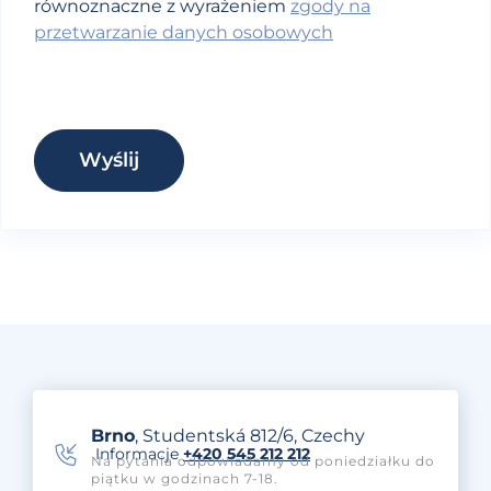
równoznaczne z wyrażeniem
zgody na
przetwarzanie danych osobowych
Wyślij
Brno
, Studentská 812/6, Czechy
Informacje
+420 545 212 212
Na pytania odpowiadamy od poniedziałku do
piątku w godzinach 7-18.