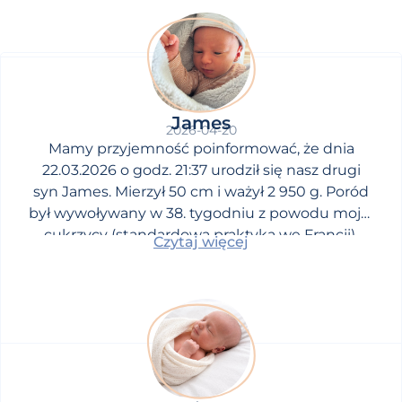
James
2026-04-20
Mamy przyjemność poinformować, że dnia
22.03.2026 o godz. 21:37 urodził się nasz drugi
syn James. Mierzył 50 cm i ważył 2 950 g. Poród
był wywoływany w 38. tygodniu z powodu mojej
cukrzycy (standardowa praktyka we Francji).
Czytaj więcej