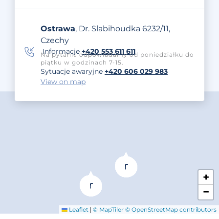
Ostrawa
, Dr. Slabihoudka 6232/11,
Czechy
Informacje
+420 553 611 611
Na pytania odpowiadamy od poniedziałku do
piątku w godzinach 7-15.
Sytuacje awaryjne
+420 606 029 983
View on map
+
−
|
Leaflet
© MapTiler
© OpenStreetMap contributors