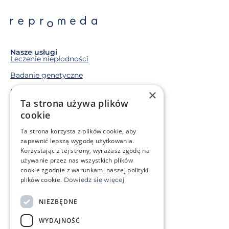
Nasze usługi
Leczenie niepłodności
Badanie genetyczne
Macierzyństwo zastępcze
×
Ta strona używa plików
Mrożenie komórek rozrodczych
cookie
Ta strona korzysta z plików cookie, aby
Sytuacja życiowa
zapewnić lepszą wygodę użytkowania.
Mam problem genetyczny
Korzystając z tej strony, wyrażasz zgodę na
Leczę się onkologicznie
używanie przez nas wszystkich plików
cookie zgodnie z warunkami naszej polityki
plików cookie.
Dowiedz się więcej
O klinice
Strefa klienta
NIEZBĘDNE
Słowniczek pojęć
Często zadawane pytania
WYDAJNOŚĆ
Kontakt