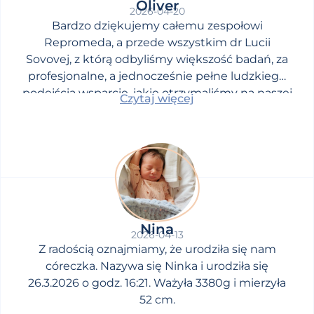
Oliver
2026-04-20
Bardzo dziękujemy całemu zespołowi
Repromeda, a przede wszystkim dr Lucii
Sovovej, z którą odbyliśmy większość badań, za
profesjonalne, a jednocześnie pełne ludzkiego
podejścia wsparcie, jakie otrzymaliśmy na naszej
Czytaj więcej
drodze do upragnionego dziecka.
Nina
2026-04-13
Z radością oznajmiamy, że urodziła się nam
córeczka. Nazywa się Ninka i urodziła się
26.3.2026 o godz. 16:21. Ważyła 3380g i mierzyła
52 cm.