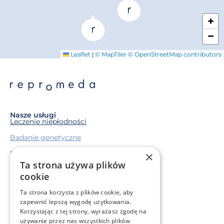
+
−
|
Leaflet
© MapTiler
© OpenStreetMap contributors
Nasze usługi
Leczenie niepłodności
Badanie genetyczne
Macierzyństwo zastępcze
×
Ta strona używa plików
Mrożenie komórek rozrodczych
cookie
Ta strona korzysta z plików cookie, aby
Sytuacja życiowa
zapewnić lepszą wygodę użytkowania.
Mam problem genetyczny
Korzystając z tej strony, wyrażasz zgodę na
Leczę się onkologicznie
używanie przez nas wszystkich plików