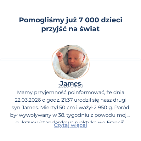
Pomogliśmy już 7 000 dzieci
przyjść na świat
James
2026-04-20
Mamy przyjemność poinformować, że dnia
22.03.2026 o godz. 21:37 urodził się nasz drugi
syn James. Mierzył 50 cm i ważył 2 950 g. Poród
był wywoływany w 38. tygodniu z powodu mojej
cukrzycy (standardowa praktyka we Francji).
Czytaj więcej