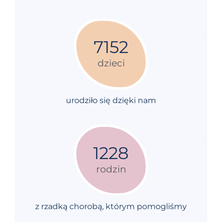
7152
dzieci
urodziło się dzięki nam
1228
rodzin
z rzadką chorobą, którym pomogliśmy