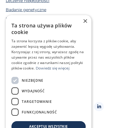
Leczenie niepłodności
Badanie genetyczne
×
Macierzyństwo zastępcze
Ta strona używa plików
Mrożenie komórek rozrodczych
cookie
Ta strona korzysta z plików cookie, aby
Sytuacja życiowa
zapewnić lepszą wygodę użytkowania.
Mam problem genetyczny
Korzystając z tej strony, wyrażasz zgodę na
Leczę się onkologicznie
używanie przez nas wszystkich plików
cookie zgodnie z warunkami naszej polityki
plików cookie.
Dowiedz się więcej
O klinice
Strefa klienta
NIEZBĘDNE
Słowniczek pojęć
Często zadawane pytania
WYDAJNOŚĆ
Kontakt
Cennik
TARGETOWANIE
Obserwuj
nas
FUNKCJONALNOŚĆ
AKCEPTUJ WSZYSTKIE