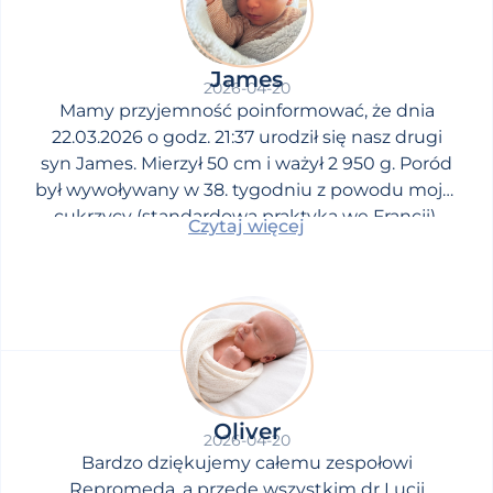
James
2026-04-20
Mamy przyjemność poinformować, że dnia
22.03.2026 o godz. 21:37 urodził się nasz drugi
syn James. Mierzył 50 cm i ważył 2 950 g. Poród
był wywoływany w 38. tygodniu z powodu mojej
cukrzycy (standardowa praktyka we Francji).
Czytaj więcej
Oliver
2026-04-20
Bardzo dziękujemy całemu zespołowi
Repromeda, a przede wszystkim dr Lucii