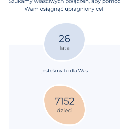
Szukamy właściwych połączeń, aby pomóc
Wam osiągnąć upragniony cel.
26
lata
jesteśmy tu dla Was
7152
dzieci