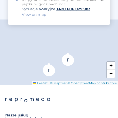
piątku w godzinach 7-15.
Sytuacje awaryjne
+420 606 029 983
View on map
+
−
|
Leaflet
© MapTiler
© OpenStreetMap contributors
Nasze usługi