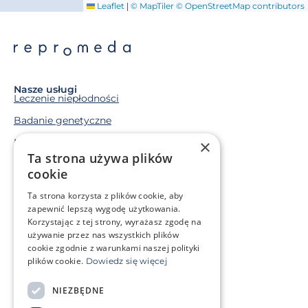
|
Leaflet
© MapTiler
© OpenStreetMap contributors
Nasze usługi
Leczenie niepłodności
Badanie genetyczne
×
Macierzyństwo zastępcze
Ta strona używa plików
Mrożenie komórek rozrodczych
cookie
Ta strona korzysta z plików cookie, aby
Sytuacja życiowa
zapewnić lepszą wygodę użytkowania.
Mam problem genetyczny
Korzystając z tej strony, wyrażasz zgodę na
Leczę się onkologicznie
używanie przez nas wszystkich plików
cookie zgodnie z warunkami naszej polityki
plików cookie.
Dowiedz się więcej
O klinice
Strefa klienta
NIEZBĘDNE
Słowniczek pojęć