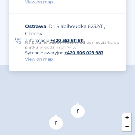
View on map
Ostrawa
, Dr. Slabihoudka 6232/11,
Czechy
Informacje
+420 553 611 611
Na pytania odpowiadamy od poniedziałku do
piątku w godzinach 7-15.
Sytuacje awaryjne
+420 606 029 983
View on map
+
−