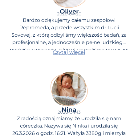
Oliver
2026-04-20
Bardzo dziękujemy całemu zespołowi
Repromeda, a przede wszystkim dr Lucii
Sovovej, z którą odbyliśmy większość badań, za
profesjonalne, a jednocześnie pełne ludzkiego
podejścia wsparcie, jakie otrzymaliśmy na naszej
Czytaj więcej
drodze do upragnionego dziecka.
Nina
2026-04-13
Z radością oznajmiamy, że urodziła się nam
córeczka. Nazywa się Ninka i urodziła się
26.3.2026 o godz. 16:21. Ważyła 3380g i mierzyła