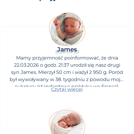
James
2026-04-20
Mamy przyjemność poinformować, że dnia
22.03.2026 o godz. 21:37 urodził się nasz drugi
syn James. Mierzył 50 cm i ważył 2 950 g. Poród
był wywoływany w 38. tygodniu z powodu mojej
cukrzycy (standardowa praktyka we Francji).
Czytaj więcej