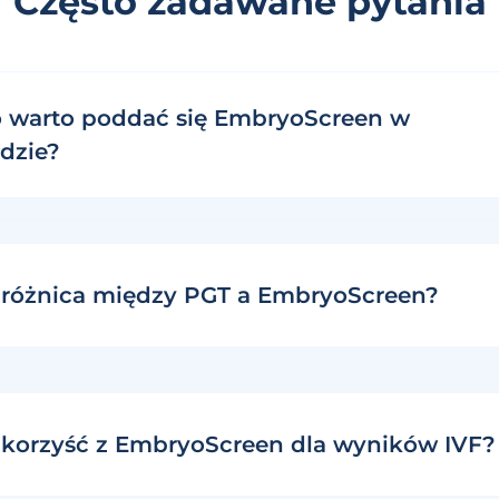
Często zadawane pytania
 warto poddać się EmbryoScreen w
dzie?
t różnica między PGT a EmbryoScreen?
t korzyść z EmbryoScreen dla wyników IVF?