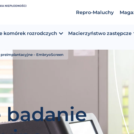
Repro-Maluchy
Maga
e komórek rozrodczych
Macierzyństwo zastępcze
 preimplantacyjne – EmbryoScreen
 badanie