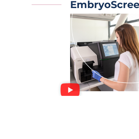
EmbryoScre