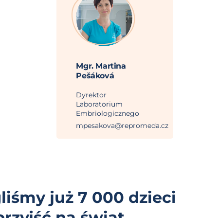
Mgr. Martina
Pešáková
Dyrektor
Laboratorium
Embriologicznego
mpesakova@repromeda.cz
iśmy już 7 000 dzieci
przyjść na świat