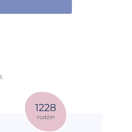
.
1228
rodzin