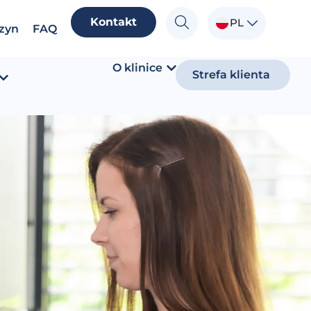
Kontakt
PL
zyn
FAQ
O klinice
Strefa klienta