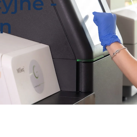
yjne -
en