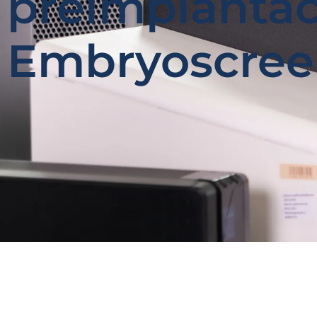
preimplantac
Embryoscre