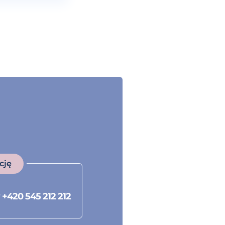
cję
r
+420 545 212 212