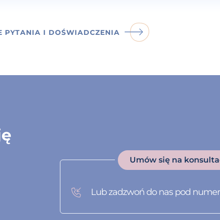
E PYTANIA I DOŚWIADCZENIA
ję
Umów się na konsulta
Lub zadzwoń do nas pod nume