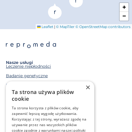
+
−
|
Leaflet
© MapTiler
© OpenStreetMap contributors
Nasze usługi
Leczenie niepłodności
Badanie genetyczne
Macierzyństwo zastępcze
×
Ta strona używa plików
Mrożenie komórek rozrodczych
cookie
Ta strona korzysta z plików cookie, aby
Sytuacja życiowa
zapewnić lepszą wygodę użytkowania.
Mam problem genetyczny
Korzystając z tej strony, wyrażasz zgodę na
Leczę się onkologicznie
używanie przez nas wszystkich plików
cookie zgodnie z warunkami naszej polityki