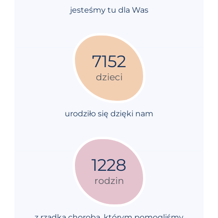
jesteśmy tu dla Was
7152
dzieci
urodziło się dzięki nam
1228
rodzin
z rzadką chorobą, którym pomogliśmy