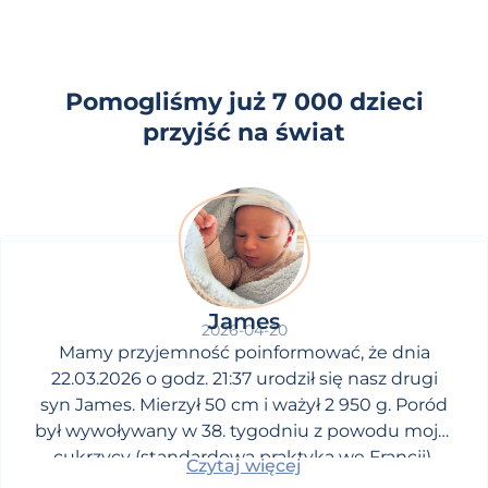
Pomogliśmy już 7 000 dzieci
przyjść na świat
James
2026-04-20
Mamy przyjemność poinformować, że dnia
22.03.2026 o godz. 21:37 urodził się nasz drugi
syn James. Mierzył 50 cm i ważył 2 950 g. Poród
był wywoływany w 38. tygodniu z powodu mojej
cukrzycy (standardowa praktyka we Francji).
Czytaj więcej