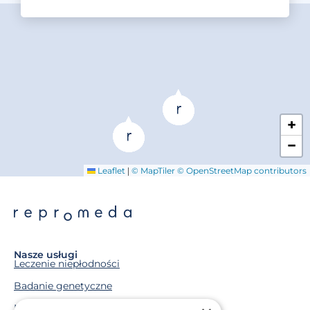
+
−
|
Leaflet
© MapTiler
© OpenStreetMap contributors
Nasze usługi
Leczenie niepłodności
Badanie genetyczne
Macierzyństwo zastępcze