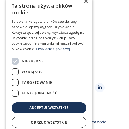
×
Ta strona używa plików
Mrożenie komórek rozrodczych
cookie
Ta strona korzysta z plików cookie, aby
Sytuacja życiowa
zapewnić lepszą wygodę użytkowania.
Mam problem genetyczny
Korzystając z tej strony, wyrażasz zgodę na
Leczę się onkologicznie
używanie przez nas wszystkich plików
cookie zgodnie z warunkami naszej polityki
plików cookie.
Dowiedz się więcej
O klinice
Strefa klienta
NIEZBĘDNE
Słowniczek pojęć
Często zadawane pytania
WYDAJNOŚĆ
Kontakt
Cennik
TARGETOWANIE
Obserwuj
nas
FUNKCJONALNOŚĆ
AKCEPTUJ WSZYSTKIE
Copyright ©2026 Repromeda
Polityka prywatności
ODRZUĆ WSZYSTKIE
Polityka plików cookie