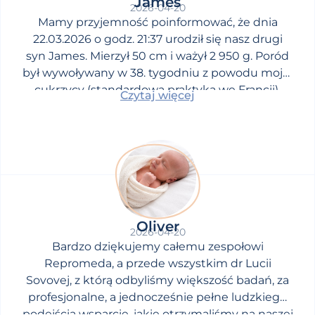
James
2026-04-20
Mamy przyjemność poinformować, że dnia
22.03.2026 o godz. 21:37 urodził się nasz drugi
syn James. Mierzył 50 cm i ważył 2 950 g. Poród
był wywoływany w 38. tygodniu z powodu mojej
cukrzycy (standardowa praktyka we Francji).
Czytaj więcej
Oliver
2026-04-20
Bardzo dziękujemy całemu zespołowi
Repromeda, a przede wszystkim dr Lucii
Sovovej, z którą odbyliśmy większość badań, za
profesjonalne, a jednocześnie pełne ludzkiego
podejścia wsparcie, jakie otrzymaliśmy na naszej