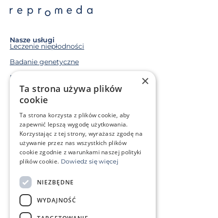
Nasze usługi
Leczenie niepłodności
Badanie genetyczne
×
Macierzyństwo zastępcze
Ta strona używa plików
Mrożenie komórek rozrodczych
cookie
Ta strona korzysta z plików cookie, aby
Sytuacja życiowa
zapewnić lepszą wygodę użytkowania.
Mam problem genetyczny
Korzystając z tej strony, wyrażasz zgodę na
Leczę się onkologicznie
używanie przez nas wszystkich plików
cookie zgodnie z warunkami naszej polityki
plików cookie.
Dowiedz się więcej
O klinice
Strefa klienta
NIEZBĘDNE
Słowniczek pojęć
Często zadawane pytania
WYDAJNOŚĆ
Kontakt
Cennik