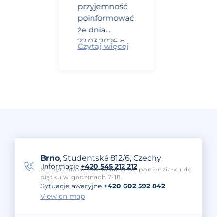
przyjemność
poinformować,
że dnia
22.03.2026 o
Czytaj więcej
godz. 21:37
urodził się
nasz drugi syn
James. Mierzył
50 cm i ważył
2 950 g. Poród
był
wywoływany
w 38. tygodniu
z powodu
Brno
, Studentská 812/6, Czechy
Informacje
+420 545 212 212
mojej
Na pytania odpowiadamy od poniedziałku do
piątku w godzinach 7-18.
cukrzycy
Sytuacje awaryjne
+420 602 592 842
(standardowa
View on map
praktyka we
Francji).