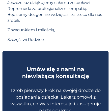
Jeszcze raz dziękujemy całemu zespołowi
Repromeda za profesjonalizm i empatię.
Będziemy dozgonnie wdzięczni za to, co dla nas
zrobili.
Z szacunkiem i miłością,
Szczęśliwi Rodzice
Umów się z nami na
niewiążącą konsultację
I zrób pierwszy krok na swojej drodze do
posiadania dziecka. Lekarz omówi z
wszystko, co Was interesuje i zasugeruje
następny krok.