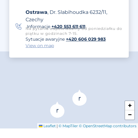
Ostrawa
, Dr. Slabihoudka 6232/11,
Czechy
Informacje
+420 553 611 611
Na pytania odpowiadamy od poniedziałku do
piątku w godzinach 7-15.
Sytuacje awaryjne
+420 606 029 983
View on map
+
−
|
Leaflet
© MapTiler
© OpenStreetMap contributors