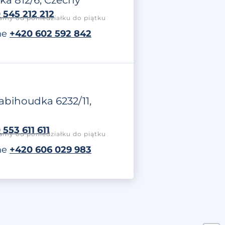
ká 812/6, Czechy
 545 212 212
my od poniedziałku do piątku
ne
+420 602 592 842
Slabihoudka 6232/11,
553 611 611
my od poniedziałku do piątku
ne
+420 606 029 983