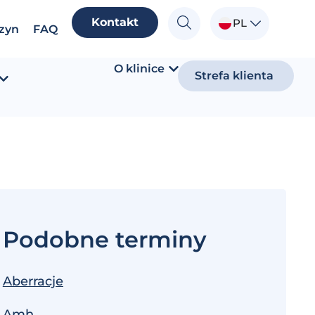
Kontakt
PL
zyn
FAQ
O klinice
Strefa klienta
Podobne terminy
Aberracje
Amh