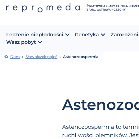
Leczenie niepłodności
Genetyka
Zamrożeni
Wasz pobyt
Dom
Słowniczek pojęć
Astenozoospermia
Astenozo
Astenozoospermia to termin
ruchliwości plemników. Jest