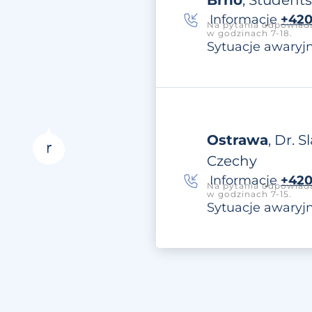
Brno
, Students
Informacje
+420
Na pytania odpowiada
w godzinach 7-18.
Sytuacje awaryj
Ostrawa
, Dr. 
Czechy
Informacje
+420 
Na pytania odpowiada
w godzinach 7-15.
Sytuacje awaryj